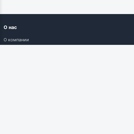
О нас
О компании
Контакты
Карьера
Наши ресурсы
Соискателям
Вакансии
Поиск работы
Компании