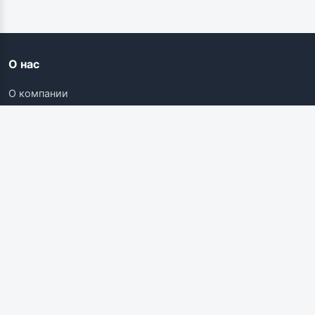
О нас
О компании
Контакты
Карьера
Наши ресурсы
Соискателям
Вакансии
Поиск работы
Компании